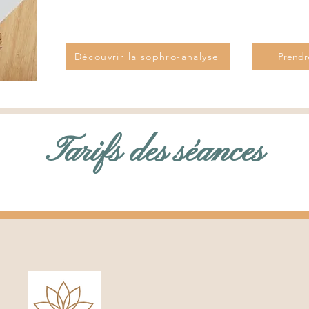
Découvrir la sophro-analyse
Prendr
Tarifs des séances
veloppez votre vis