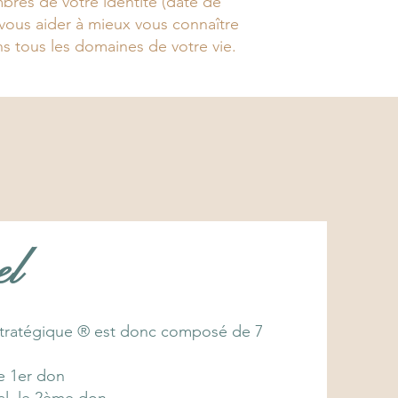
bres de votre identité (date de
vous aider à mieux vous connaître
ns tous les domaines de votre vie.
el
Stratégique ® est donc composé de 7
le 1er don