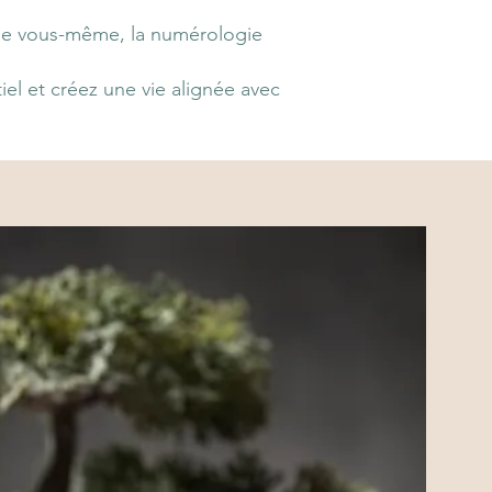
de vous-même, la numérologie
el et créez une vie alignée avec