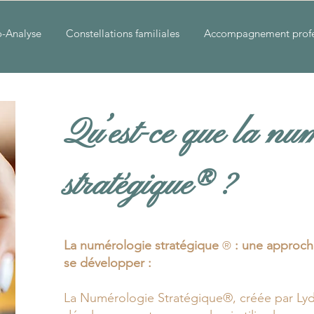
-Analyse
Constellations familiales
Accompagnement profe
Qu’est-ce que la nu
stratégique
®
?
La numérologie stratégique
: une approche
®
se développer :
La Numérologie Stratégique®, créée par Lydie