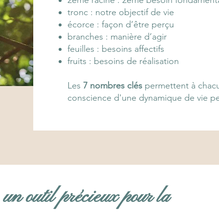
2ème racine : 2ème besoin fondamenta
tronc : notre objectif de vie
écorce : façon d’être perçu
branches : manière d’agir
feuilles : besoins affectifs
fruits : besoins de réalisation
Les
7 nombres clés
permettent à chacun
conscience d'une dynamique de vie pers
un outil précieux pour la